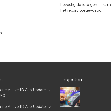
bevestig de foto gemaakt m
het record toegevoegd.
il
s
Projecten
line Active ID App Update:
.9.0
line Active ID App Update: