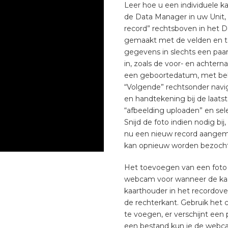
Leer hoe u een individuele 
de Data Manager in uw Unit, 
record” rechtsboven in het D
gemaakt met de velden en ta
gegevens in slechts een paar
in, zoals de voor- en achte
een geboortedatum, met beh
“Volgende” rechtsonder navig
en handtekening bij de laats
“afbeelding uploaden” en sel
Snijd de foto indien nodig bij
nu een nieuw record aangema
kan opnieuw worden bezocht
Het toevoegen van een foto
webcam voor wanneer de kaar
kaarthouder in het recordove
de rechterkant. Gebruik het
te voegen, er verschijnt een
een bestand kun je de webcam