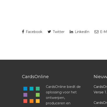
Facebook
Twitter
LinkedIn
E-Ma
CardsOnline
Nieuw
CardsOnline biedt de
CardsOn
oplossing voor het
Versie 1
ontwerpen,
CardsOn
produceren en