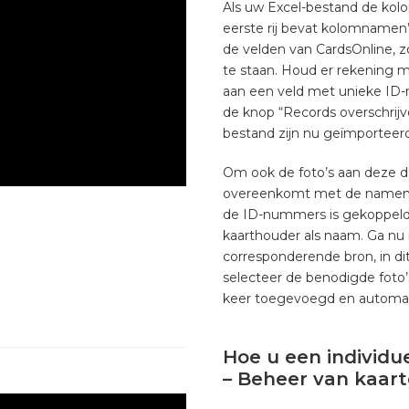
Als uw Excel-bestand de kolo
eerste rij bevat kolomnamen”
de velden van CardsOnline, z
te staan. Houd er rekening 
aan een veld met unieke ID-n
de knop “Records overschrijv
bestand zijn nu geïmporteer
Om ook de foto’s aan deze da
overeenkomt met de namen van
de ID-nummers is gekoppeld.
kaarthouder als naam. Ga nu 
corresponderende bron, in dit
selecteer de benodigde foto’
keer toegevoegd en automati
Hoe u een individ
– Beheer van kaar