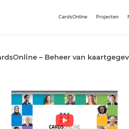
CardsOnline
Projecten
dsOnline – Beheer van kaartgegeve