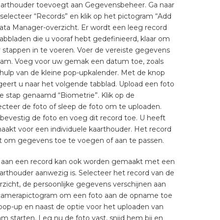
kaarthouder toevoegt aan Gegevensbeheer. Ga naar
selecteer “Records” en klik op het pictogram “Add
ata Manager-overzicht. Er wordt een leeg record
bbladen die u vooraf hebt gedefinieerd, klaar om
 stappen in te voeren. Voer de vereiste gegevens
rnaam. Voeg voor uw gemak een datum toe, zoals
ulp van de kleine pop-upkalender. Met de knop
eert u naar het volgende tabblad. Upload een foto
te stap genaamd “Biometrie”. Klik op de
ecteer de foto of sleep de foto om te uploaden.
, bevestig de foto en voeg dit record toe. U heeft
akt voor een individuele kaarthouder. Het record
 om gegevens toe te voegen of aan te passen.
 aan een record kan ook worden gemaakt met een
thouder aanwezig is. Selecteer het record van de
rzicht, de persoonlijke gegevens verschijnen aan
 camerapictogram om een ​​foto aan de opname toe
 pop-up en naast de optie voor het uploaden van
 starten. Leg nu de foto vast, snijd hem bij en