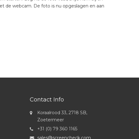
et de webcam. De foto is nu opgeslagen en aan
Contact Info
Koraalrood 33, 2718 SB,
Zoetermeer
+31 (0) 79 360 1165
sales@screencheck.com