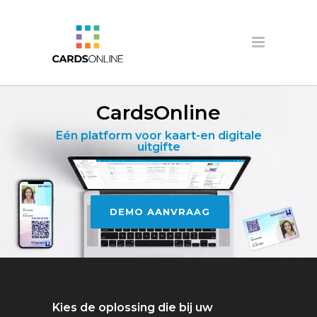
CardsOnline
Eén platform voor kaart-en digitale
uitgifte
DEMO AANVRAAG
Kies de oplossing die bij uw