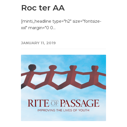
Roc ter AA
[minti_headline type="h2" size="fontsize-
xxl" margin="0 0…
JANUARY 11, 2019